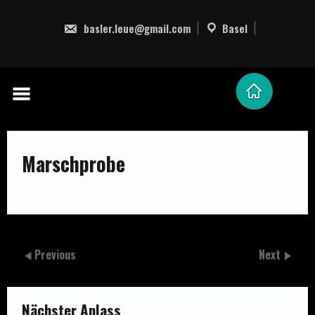
Skip
to
basler.leue@gmail.com
Basel
content
Marschprobe
Previous
Next
Nächster Anlass