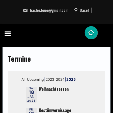
Skip
to
basler.leue@gmail.com
Basel
content
Termine
All
Upcoming
2023
2024
2025
Weihnachtsessen
SA.
18
JAN.
2025
Kostümvernissage
FR.