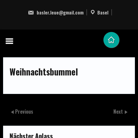
Skip
to
basler.leue@gmail.com
Basel
content
Weihnachtsbummel
Previous
Next
Nächster Anlass