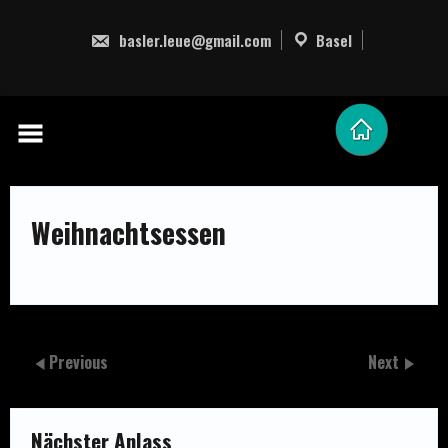
Skip
to
basler.leue@gmail.com
Basel
content
Weihnachtsessen
Previous
Next
Nächster Anlass